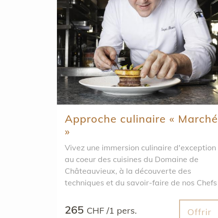
Approche culinaire « Marché
»
Vivez une immersion culinaire d'exception
au coeur des cuisines du Domaine de
Châteauvieux, à la découverte des
techniques et du savoir-faire de nos Chefs
!
265
CHF /1 pers.
Offrir