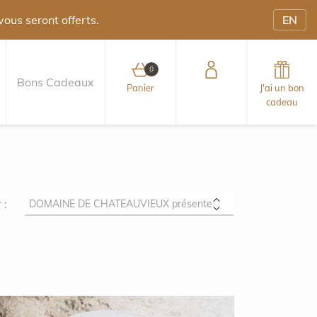
 vous seront offerts.
EN
0
Bons Cadeaux
0 article au panier
Panier
J'ai un bon
cadeau
 :