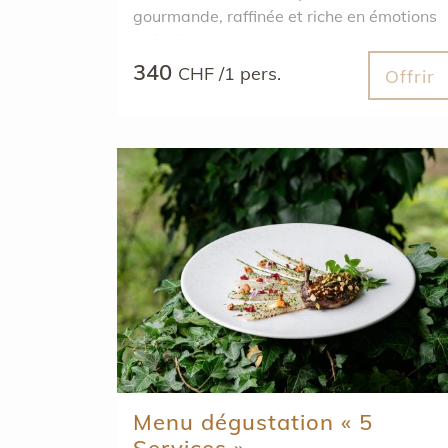
gourmande, raffinée et riche en émotions
culinaires.
340
CHF /1 pers.
Offrir
Menu dégustation « 5