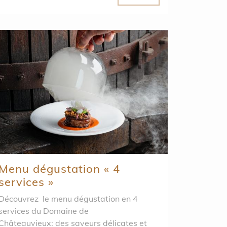
Menu dégustation « 4
services »
Découvrez le menu dégustation en 4
ervices du Domaine de
Châteauvieux: des saveurs délicates et