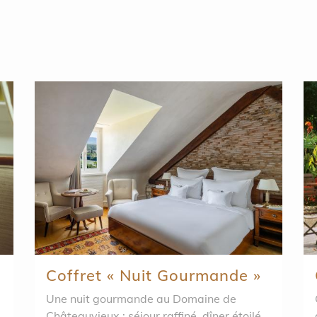
Coffret « Nuit Gourmande »
Une nuit gourmande au Domaine de
O
Châteauvieux : séjour raffiné, dîner étoilé,