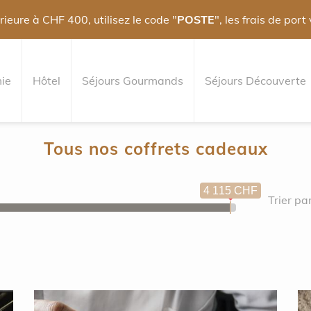
eure à CHF 400, utilisez le code "
POSTE
", les frais de port
ie
Hôtel
Séjours Gourmands
Séjours Découverte
Tous nos coffrets cadeaux
4 115 CHF
Trier par