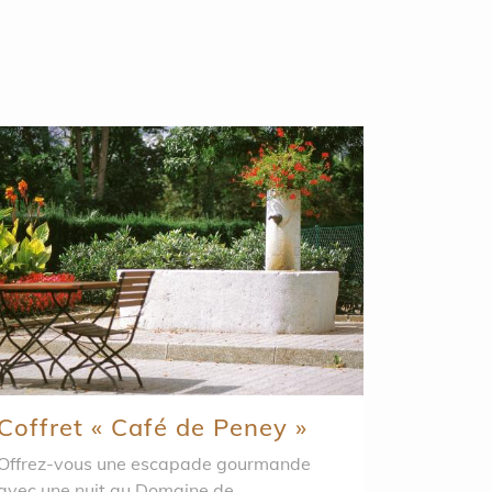
Coffret « Café de Peney »
ffrez-vous une escapade gourmande
avec une nuit au Domaine de