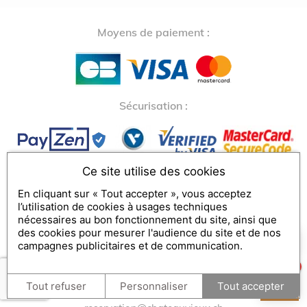
Moyens de paiement :
↺
✕
Sécurisation :
Ce site utilise des cookies
En cliquant sur « Tout accepter », vous acceptez
l’utilisation de cookies à usages techniques
Conditions générales de vente
nécessaires au bon fonctionnement du site, ainsi que
Rétractation
des cookies pour mesurer l'audience du site et de nos
×
Comment puis-je vous aider ?
campagnes publicitaires et de communication.
1
DOMAINE DE CHATEAUVIEUX
Tout refuser
Personnaliser
Tout accepter
Chemin de Châteauvieux 16
1242
Satigny - Genève